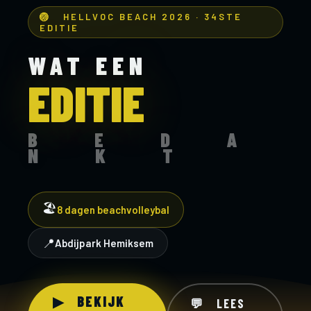
🏐 HELLVOC BEACH 2026 · 34STE
EDITIE
WAT EEN
EDITIE
B E D A
N K T
🏖️
8 dagen beachvolleybal
📍
Abdijpark Hemiksem
▶ BEKIJK
💬 LEES