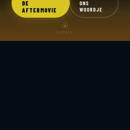
DE
ONS
WOORDJE
AFTERMOVIE
SCROLL
🏐
🏖️
16
1.700
ton
beachvelden
zand
👥
📅
250
8
+